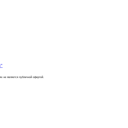
д"
ях не является публичной офертой.