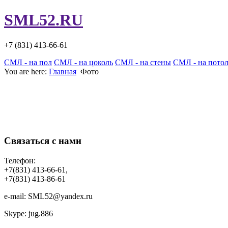
SML52.RU
+7 (831)
413-66-61
СМЛ - на пол
СМЛ - на цоколь
СМЛ - на стены
СМЛ - на пото
You are here:
Главная
Фото
Связаться с нами
Телефон:
+7(831) 413-66-61,
+7(831) 413-86-61
e-mail: SML52@yandex.ru
Skype: jug.886