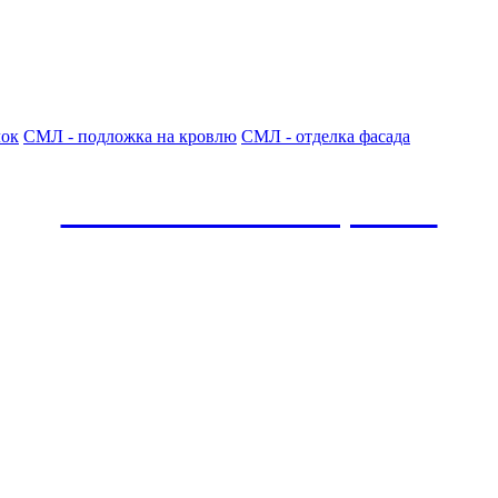
лок
СМЛ - подложка на кровлю
СМЛ - отделка фасада
СМЛ по новым ценам!